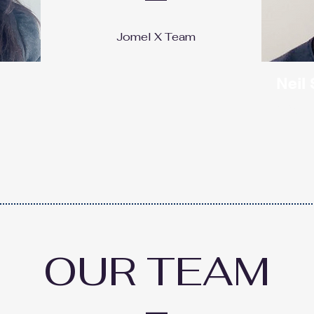
Jomel X Team
Neil
主恩留
OUR TEAM
_