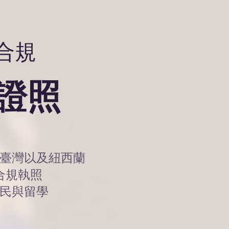
法合規
業證照
有臺灣以及紐西蘭
合規執照
民與留學