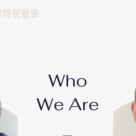
留學
遊學
移民
Who
We Are
_