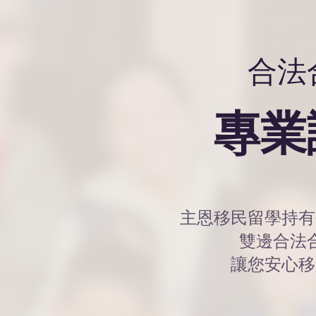
​合
​專
​主恩移民留學持
雙邊合法
讓您安心移