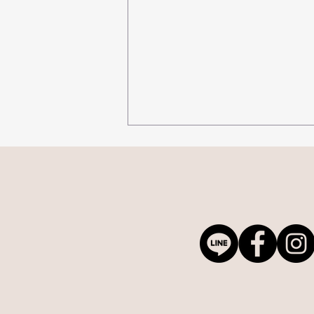
主恩到新竹办说明会啰～