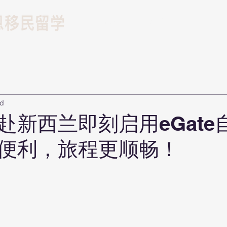
留学
游学
移民
ad
赴新西兰即刻启用eGate
便利，旅程更顺畅！