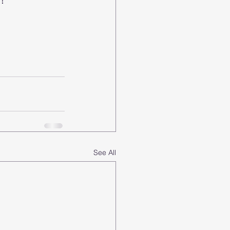
关！
See All