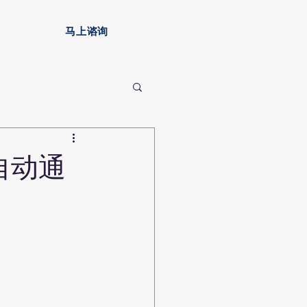
安家
马上谘询
自动通